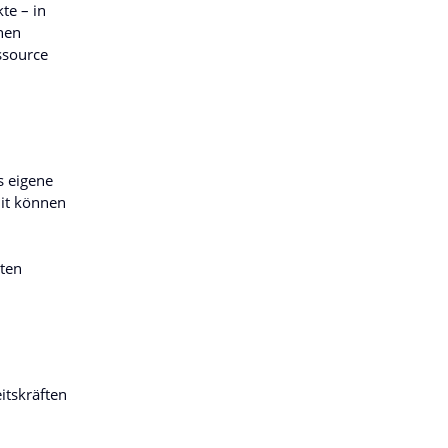
te – in
nen
ssource
s eigene
it können
iten
itskräften