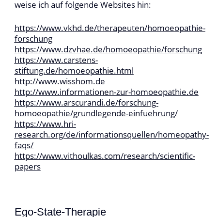
weise ich auf folgende Websites hin:
https://www.vkhd.de/therapeuten/homoeopathie-
forschung
https://www.dzvhae.de/homoeopathie/forschung
https://www.carstens-
stiftung.de/homoeopathie.html
http://www.wisshom.de
http://www.informationen-zur-homoeopathie.de
https://www.arscurandi.de/forschung-
homoeopathie/grundlegende-einfuehrung/
https://www.hri-
research.org/de/informationsquellen/homeopathy-
faqs/
https://www.vithoulkas.com/research/scientific-
papers
Ego-State-Therapie